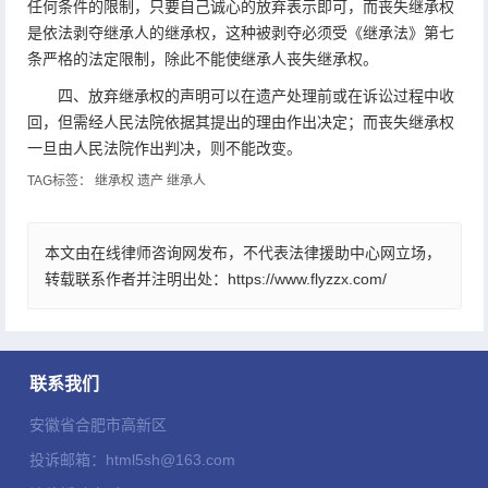
任何条件的限制，只要自己诚心的放弃表示即可，而丧失继承权
是依法剥夺继承人的继承权，这种被剥夺必须受《继承法》第七
条严格的法定限制，除此不能使继承人丧失继承权。
四、放弃继承权的声明可以在遗产处理前或在诉讼过程中收
回，但需经人民法院依据其提出的理由作出决定；而丧失继承权
一旦由人民法院作出判决，则不能改变。
TAG标签：
继承权
遗产
继承人
本文由在线律师咨询网发布，不代表法律援助中心网立场，
转载联系作者并注明出处：https://www.flyzzx.com/
联系我们
安徽省合肥市高新区
投诉邮箱：html5sh@163.com